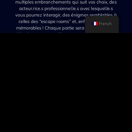
multiples embranchements qui suit vos choix, des
acteur.rice.s professionnel.le.s avec lesquel.le.s
vous pourrez interagir, des énigmes semblables à
celles des “escape rooms” et, enfin, des scènes
French
mémorables ! Chaque partie sera unique car son
déroulement et son dénouement, choisi parmi 18
fins possibles, dépendront de vos actions !
Vivez l’expérience dont vous êtes le héros !
Réserver